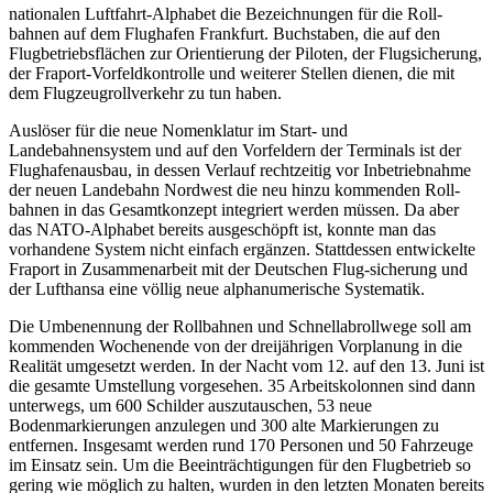
nationalen Luftfahrt-Alphabet die Bezeichnungen für die Roll­
bahnen auf dem Flughafen Frankfurt. Buchstaben, die auf den
Flugbetriebsflächen zur Orientierung der Piloten, der Flugsicherung,
der Fraport-Vorfeldkontrolle und weiterer Stellen dienen, die mit
dem Flugzeugrollverkehr zu tun haben.
Auslöser für die neue Nomenklatur im Start- und
Landebahnensystem und auf den Vorfeldern der Terminals ist der
Flughafen­ausbau, in dessen Verlauf rechtzeitig vor Inbetriebnahme
der neuen Landebahn Nordwest die neu hinzu kommenden Roll­
bahnen in das Gesamtkonzept integriert werden müssen. Da aber
das NATO-Alphabet bereits ausgeschöpft ist, konnte man das
vorhandene System nicht einfach ergänzen. Stattdessen entwickelte
Fraport in Zusammenarbeit mit der Deutschen Flug-sicherung und
der Lufthansa eine völlig neue alphanumerische Systematik.
Die Umbenennung der Rollbahnen und Schnellabrollwege soll am
kommenden Wochenende von der dreijährigen Vorplanung in die
Realität umgesetzt werden. In der Nacht vom 12. auf den 13. Juni ist
die gesamte Umstellung vorgesehen. 35 Arbeitsko­lonnen sind dann
unterwegs, um 600 Schilder auszutauschen, 53 neue
Bodenmarkierungen anzulegen und 300 alte Markie­rungen zu
entfernen. Insgesamt werden rund 170 Personen und 50 Fahrzeuge
im Einsatz sein. Um die Beeinträchtigungen für den Flugbetrieb so
gering wie möglich zu halten, wurden in den letzten Monaten bereits