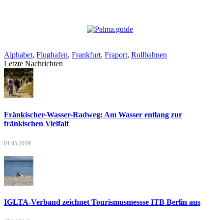
Alphabet
,
Flughafen
,
Frankfurt
,
Fraport
,
Rollbahnen
Letzte Nachrichten
Fränkischer-Wasser-Radweg: Am Wasser entlang zur
fränkischen Vielfalt
01.05.2019
IGLTA-Verband zeichnet Tourismusmessse ITB Berlin aus