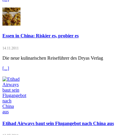
Essen in China: Riskier es, probier es
14.11.2011
Die neue kulinarischen Reiseführer des Dryas Verlag
[...]
Etihad Airways baut sein Flugangebot nach China aus