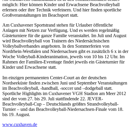
möglich: Hier können Kinder und Erwachsene Beachvolleyball
erlernen oder ihre Technik verfeinern. Und hier finden sportliche
Großveranstaltungen im Beachsport statt.
Am Cuxhavener Sportstrand stehen für Urlauber öffentliche
Anlagen mit Netzen zur Verfügung. Und es werden regelmäßig
Gästeturniere für die ganze Familie veranstaltet. Im Juli und August
wird Beachvolleyball von Trainern des Niedersächsischen
Volleyballverbandes angeboten. In den Sommerferien von
Nordrhein-Westfalen und Niedersachsen gibt es zusätzlich 6 x in der
Woche Volleyball-Kinderanimation, jeweils von 10 bis 12 Uhr. Im
Rahmen der Familien-Eventtage findet jeweils ein Gästeturnier für
Kinder und Erwachsene statt.
Im einzigen permanenten Center-Court an der deutschen
Nordseeküste finden zwischen Juni und September Veranstaltungen
im Beachvolleyball, -handball, -soccer und –dodgeball statt.
Sportliche Highlights im Cuxhavener VGH Stadion am Meer 2012
sind der vom 27. bis 29. Juli stattfindende 22. JEVER-
Beachvolleyball-Cup – Deutschlands größtes Strandvolleyball-
Turnier – und das Beachvolleyball-Niedersachsen-Finale vom 18.
bis 19. August.
www.cuxhaven.de