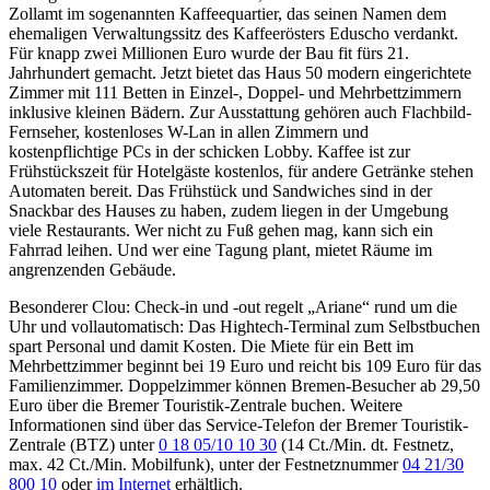
Zollamt im sogenannten Kaffeequartier, das seinen Namen dem
ehemaligen Verwaltungssitz des Kaffeerösters Eduscho verdankt.
Für knapp zwei Millionen Euro wurde der Bau fit fürs 21.
Jahrhundert gemacht. Jetzt bietet das Haus 50 modern eingerichtete
Zimmer mit 111 Betten in Einzel-, Doppel- und Mehrbettzimmern
inklusive kleinen Bädern. Zur Ausstattung gehören auch Flachbild-
Fernseher, kostenloses W-Lan in allen Zimmern und
kostenpflichtige PCs in der schicken Lobby. Kaffee ist zur
Frühstückszeit für Hotelgäste kostenlos, für andere Getränke stehen
Automaten bereit. Das Frühstück und Sandwiches sind in der
Snackbar des Hauses zu haben, zudem liegen in der Umgebung
viele Restaurants. Wer nicht zu Fuß gehen mag, kann sich ein
Fahrrad leihen. Und wer eine Tagung plant, mietet Räume im
angrenzenden Gebäude.
Besonderer Clou: Check-in und -out regelt „Ariane“ rund um die
Uhr und vollautomatisch: Das Hightech-Terminal zum Selbstbuchen
spart Personal und damit Kosten. Die Miete für ein Bett im
Mehrbettzimmer beginnt bei 19 Euro und reicht bis 109 Euro für das
Familienzimmer. Doppelzimmer können Bremen-Besucher ab 29,50
Euro über die Bremer Touristik-Zentrale buchen. Weitere
Informationen sind über das Service-Telefon der Bremer Touristik-
Zentrale (BTZ) unter
0 18 05/10 10 30
(14 Ct./Min. dt. Festnetz,
max. 42 Ct./Min. Mobilfunk), unter der Festnetznummer
04 21/30
800 10
oder
im Internet
erhältlich.