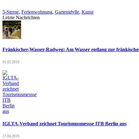
5-Sterne
,
Ferienwohnung
,
Gartenidylle
,
Kunst
Letzte Nachrichten
Fränkischer-Wasser-Radweg: Am Wasser entlang zur fränkischen
01.05.2019
IGLTA-Verband zeichnet Tourismusmessse ITB Berlin aus
17.04.2019