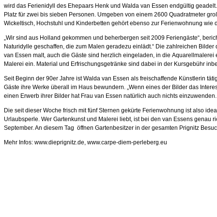
wird das Ferienidyll des Ehepaars Henk und Walda van Essen endgültig geadelt.
Platz für zwei bis sieben Personen. Umgeben von einem 2600 Quadratmeter große
Wickeltisch, Hochstuhl und Kinderbetten gehört ebenso zur Ferienwohnung wie d
„Wir sind aus Holland gekommen und beherbergen seit 2009 Feriengäste“, bericht
Naturidylle geschaffen, die zum Malen geradezu einlädt.“ Die zahlreichen Bild
van Essen malt, auch die Gäste sind herzlich eingeladen, in die Aquarellmalerei 
Malerei ein. Material und Erfrischungsgetränke sind dabei in der Kursgebühr inbe
Seit Beginn der 90er Jahre ist Walda van Essen als freischaffende Künstlerin tät
Gäste ihre Werke überall im Haus bewundern. „Wenn eines der Bilder das Intere
einen Erwerb ihrer Bilder hat Frau van Essen natürlich auch nichts einzuwenden.
Die seit dieser Woche frisch mit fünf Sternen gekürte Ferienwohnung ist also ide
Urlaubsperle. Wer Gartenkunst und Malerei liebt, ist bei den van Essens genau
September. An diesem Tag öffnen Gartenbesitzer in der gesamten Prignitz Besuc
Mehr Infos: www.dieprignitz.de, www.carpe-diem-perleberg.eu