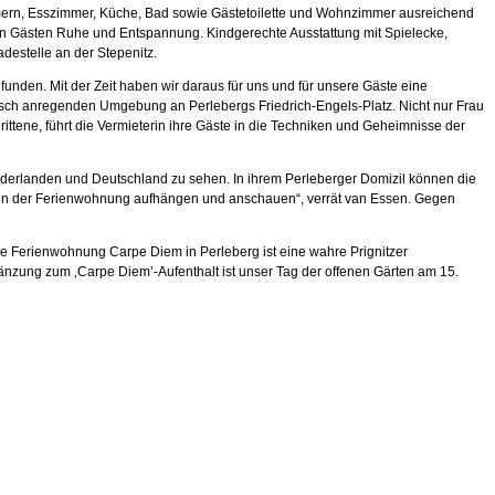
immern, Esszimmer, Küche, Bad sowie Gästetoilette und Wohnzimmer ausreichend
nen Gästen Ruhe und Entspannung. Kindgerechte Ausstattung mit Spielecke,
estelle an der Stepenitz.
nden. Mit der Zeit haben wir daraus für uns und für unsere Gäste eine
risch anregenden Umgebung an Perlebergs Friedrich-Engels-Platz. Nicht nur Frau
ittene, führt die Vermieterin ihre Gäste in die Techniken und Geheimnisse der
 Niederlanden und Deutschland zu sehen. In ihrem Perleberger Domizil können die
ts in der Ferienwohnung aufhängen und anschauen“, verrät van Essen. Gegen
„Die Ferienwohnung Carpe Diem in Perleberg ist eine wahre Prignitzer
änzung zum ‚Carpe Diem’-Aufenthalt ist unser Tag der offenen Gärten am 15.