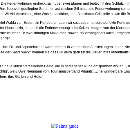
 Die Ferienwohnung erstreckt sich über zwei Etagen und bietet mit drei Schlafz
n, liebevoll gepflegten Garten im asiatischen Stil bietet die Ferienwohnung sei
er WLAN-Anschluss, eine Waschmaschine, eine Blockhaus-Grillstelle sowie die Bad
et Walda van Essen. „In Perleberg haben wir sozusagen unsere perfekte Perle gefu
er der Hausherrin, die auch die Ferienwohnung schmücken, zeugen von der künstle
einzutauchen. In zweistündigen Malkursen, sowohl für Anfänger als auch Fortgeschr
griffen.
ig. Ihre Öl- und Aquarellbilder waren bereits in zahlreichen Ausstellungen in den
sse der Gäste weckt, können sie das Bild auch gern für die Dauer Ihres Aufenthal
al für alle kunstinteressierten Gäste, die in gediegener Ruhe entspannen wollen. 
 richtig“, weiß Uwe Neumann vom Tourismusverband Prignitz. „Eine wunderbare Erg
hern ihre Gärten und Höfe.“