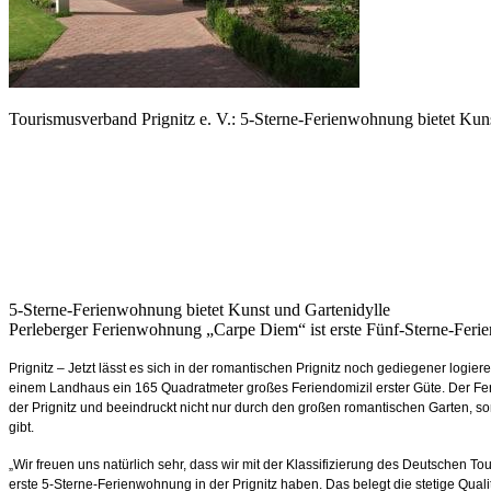
Tourismusverband Prignitz e. V.: 5-Sterne-Ferienwohnung bietet Kun
5-Sterne-Ferienwohnung bietet Kunst und Gartenidylle
Perleberger Ferienwohnung „Carpe Diem“ ist erste Fünf‐Sterne‐Ferie
Prignitz – Jetzt lässt es sich in der romantischen Prignitz noch gediegener logier
einem Landhaus ein 165 Quadratmeter großes Feriendomizil erster Güte. Der Feri
der Prignitz und beeindruckt nicht nur durch den großen romantischen Garten, s
gibt.
„Wir freuen uns natürlich sehr, dass wir mit der Klassifizierung des Deutsche
erste 5-Sterne-Ferienwohnung in der Prignitz haben. Das belegt die stetige Qual