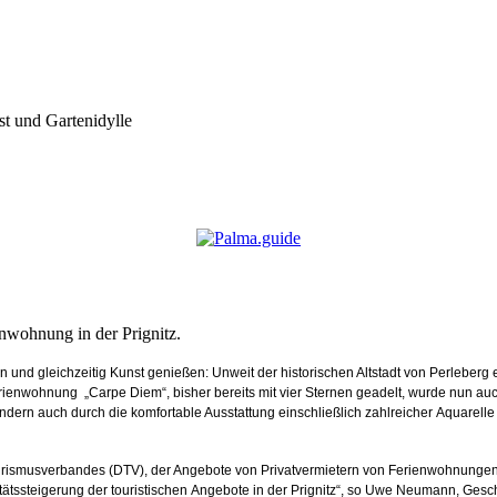
st und Gartenidylle
nwohnung in der Prignitz.
en und gleichzeitig Kunst genießen: Unweit der historischen Altstadt von Perleberg e
enwohnung „Carpe Diem“, bisher bereits mit vier Sternen geadelt, wurde nun auch d
ondern auch durch die komfortable Ausstattung einschließlich zahlreicher Aquarel
n Tourismusverbandes (DTV), der Angebote von Privatvermietern von Ferienwohnung
itätssteigerung der touristischen Angebote in der Prignitz“, so Uwe Neumann, Gesch