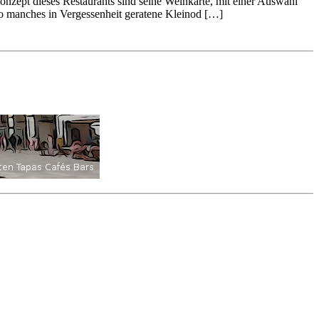
ept dieses Restaurants sind seine Weinkarte, mit einer Auswahl
so manches in Vergessenheit geratene Kleinod […]