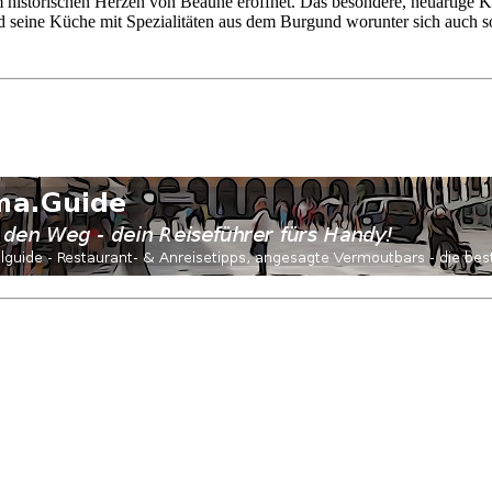
orischen Herzen von Beaune eröffnet. Das besondere, neuartige Konz
d seine Küche mit Spezialitäten aus dem Burgund worunter sich auch 