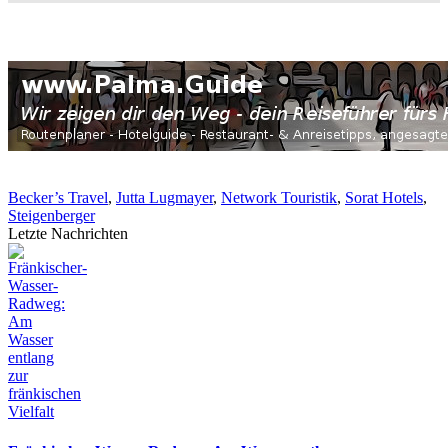
Becker’s Travel
,
Jutta Lugmayer
,
Network Touristik
,
Sorat Hotels
,
Steigenberger
Letzte Nachrichten