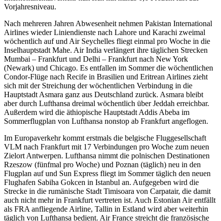
Vorjahresniveau.
Nach mehreren Jahren Abwesenheit nehmen Pakistan International
Airlines wieder Liniendienste nach Lahore und Karachi zweimal
wöchentlich auf und Air Seychelles fliegt einmal pro Woche in die
Inselhauptstadt Mahe. Air India verlängert ihre täglichen Strecken
Mumbai – Frankfurt und Delhi – Frankfurt nach New York
(Newark) und Chicago. Es entfallen im Sommer die wöchentlichen
Condor-Flüge nach Recife in Brasilien und Eritrean Airlines zieht
sich mit der Streichung der wöchentlichen Verbindung in die
Hauptstadt Asmara ganz aus Deutschland zurück. Asmara bleibt
aber durch Lufthansa dreimal wöchentlich über Jeddah erreichbar.
Außerdem wird die äthiopische Hauptstadt Addis Abeba im
Sommerflugplan von Lufthansa nonstop ab Frankfurt angeflogen.
Im Europaverkehr kommt erstmals die belgische Fluggesellschaft
VLM nach Frankfurt mit 17 Verbindungen pro Woche zum neuen
Zielort Antwerpen. Lufthansa nimmt die polnischen Destinationen
Rzeszow (fünfmal pro Woche) und Poznan (täglich) neu in den
Flugplan auf und Sun Express fliegt im Sommer täglich den neuen
Flughafen Sabiha Gokcen in Istanbul an. Aufgegeben wird die
Strecke in die rumänische Stadt Timisoara von Carpatair, die damit
auch nicht mehr in Frankfurt vertreten ist. Auch Estonian Air entfällt
als FRA anfliegende Airline, Tallin in Estland wird aber weiterhin
täglich von Lufthansa bedient. Air France streicht die französische