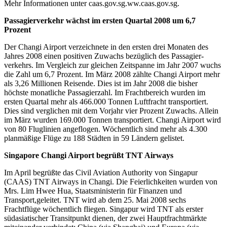
Mehr Informationen unter caas.gov.sg.ww.caas.gov.sg.
Passagierverkehr wächst im ersten Quartal 2008 um 6,7
Prozent
Der Changi Airport verzeichnete in den ersten drei Monaten des
Jahres 2008 einen positiven Zuwachs bezüglich des Passagier-
verkehrs. Im Vergleich zur gleichen Zeitspanne im Jahr 2007 wuchs
die Zahl um 6,7 Prozent. Im März 2008 zählte Changi Airport mehr
als 3,26 Millionen Reisende. Dies ist im Jahr 2008 die bisher
höchste monatliche Passagierzahl. Im Frachtbereich wurden im
ersten Quartal mehr als 466.000 Tonnen Luftfracht transportiert.
Dies sind verglichen mit dem Vorjahr vier Prozent Zuwachs. Allein
im März wurden 169.000 Tonnen transportiert. Changi Airport wird
von 80 Fluglinien angeflogen. Wöchentlich sind mehr als 4.300
planmäßige Flüge zu 188 Städten in 59 Ländern gelistet.
Singapore Changi Airport begrüßt TNT Airways
Im April begrüßte das Civil Aviation Authority von Singapur
(CAAS) TNT Airways in Changi. Die Feierlichkeiten wurden von
Mrs. Lim Hwee Hua, Staatsministerin für Finanzen und
Transport,geleitet. TNT wird ab dem 25. Mai 2008 sechs
Frachtflüge wöchentlich fliegen. Singapur wird TNT als erster
südasiatischer Transitpunkt dienen, der zwei Hauptfrachtmärkte