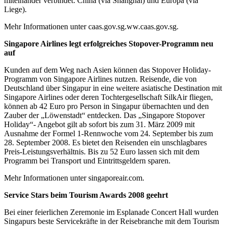
miteinander verbindet: China (via Shanghai) und Europa (via
Liege).
Mehr Informationen unter caas.gov.sg.ww.caas.gov.sg.
Singapore Airlines legt erfolgreiches Stopover-Programm neu
auf
Kunden auf dem Weg nach Asien können das Stopover Holiday-
Programm von Singapore Airlines nutzen. Reisende, die von
Deutschland über Singapur in eine weitere asiatische Destination mit
Singapore Airlines oder deren Tochtergesellschaft SilkAir fliegen,
können ab 42 Euro pro Person in Singapur übernachten und den
Zauber der „Löwenstadt“ entdecken. Das „Singapore Stopover
Holiday“- Angebot gilt ab sofort bis zum 31. März 2009 mit
Ausnahme der Formel 1-Rennwoche vom 24. September bis zum
28. September 2008. Es bietet den Reisenden ein unschlagbares
Preis-Leistungsverhältnis. Bis zu 52 Euro lassen sich mit dem
Programm bei Transport und Eintrittsgeldern sparen.
Mehr Informationen unter singaporeair.com.
Service Stars beim Tourism Awards 2008 geehrt
Bei einer feierlichen Zeremonie im Esplanade Concert Hall wurden
Singapurs beste Servicekräfte in der Reisebranche mit dem Tourism