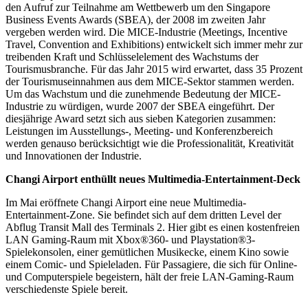
den Aufruf zur Teilnahme am Wettbewerb um den Singapore
Business Events Awards (SBEA), der 2008 im zweiten Jahr
vergeben werden wird. Die MICE-Industrie (Meetings, Incentive
Travel, Convention and Exhibitions) entwickelt sich immer mehr zur
treibenden Kraft und Schlüsselelement des Wachstums der
Tourismusbranche. Für das Jahr 2015 wird erwartet, dass 35 Prozent
der Tourismuseinnahmen aus dem MICE-Sektor stammen werden.
Um das Wachstum und die zunehmende Bedeutung der MICE-
Industrie zu würdigen, wurde 2007 der SBEA eingeführt. Der
diesjährige Award setzt sich aus sieben Kategorien zusammen:
Leistungen im Ausstellungs-, Meeting- und Konferenzbereich
werden genauso berücksichtigt wie die Professionalität, Kreativität
und Innovationen der Industrie.
Changi Airport enthüllt neues Multimedia-Entertainment-Deck
Im Mai eröffnete Changi Airport eine neue Multimedia-
Entertainment-Zone. Sie befindet sich auf dem dritten Level der
Abflug Transit Mall des Terminals 2. Hier gibt es einen kostenfreien
LAN Gaming-Raum mit Xbox®360- und Playstation®3-
Spielekonsolen, einer gemütlichen Musikecke, einem Kino sowie
einem Comic- und Spieleladen. Für Passagiere, die sich für Online-
und Computerspiele begeistern, hält der freie LAN-Gaming-Raum
verschiedenste Spiele bereit.