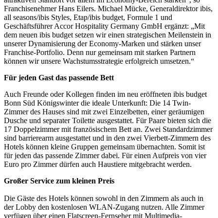
Franchisenehmer Hans Eilers. Michael Mücke, Generaldirektor ibis,
all seasons/ibis Styles, Etap/ibis budget, Formule 1 und
Geschäftsführer Accor Hospitality Germany GmbH ergänzt: „Mit
dem neuen ibis budget setzen wir einen strategischen Meilenstein in
unserer Dynamisierung der Economy-Marken und stärken unser
Franchise-Portfolio. Denn nur gemeinsam mit starken Partnern
können wir unsere Wachstumsstrategie erfolgreich umsetzen.“
Für jeden Gast das passende Bett
Auch Freunde oder Kollegen finden im neu eröffneten ibis budget
Bonn Süd Königswinter die ideale Unterkunft: Die 14 Twin-
Zimmer des Hauses sind mit zwei Einzelbetten, einer geräumigen
Dusche und separater Toilette ausgestattet. Für Paare bieten sich die
17 Doppelzimmer mit französischem Bett an. Zwei Standardzimmer
sind barrierearm ausgestattet und in den zwei Vierbett-Zimmern des
Hotels können kleine Gruppen gemeinsam übernachten. Somit ist
für jeden das passende Zimmer dabei. Für einen Aufpreis von vier
Euro pro Zimmer dürfen auch Haustiere mitgebracht werden.
Großer Service zum kleinen Preis
Die Gäste des Hotels können sowohl in den Zimmern als auch in
der Lobby den kostenlosen WLAN-Zugang nutzen. Alle Zimmer
verfügen über einen Flatscreen-Fernseher mit Multimedia-