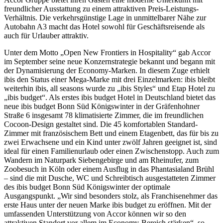
freundlicher Ausstattung zu einem attraktiven Preis-Leistungs-
Verhältnis. Die verkehrsgünstige Lage in unmittelbarer Nähe zur
Autobahn A3 macht das Hotel sowohl für Geschäftsreisende als
auch für Urlauber attraktiv.
Unter dem Motto „Open New Frontiers in Hospitality“ gab Accor
im September seine neue Konzernstrategie bekannt und begann mit
der Dynamisierung der Economy-Marken. In diesem Zuge erhielt
ibis den Status einer Mega-Marke mit drei Einzelmarken: ibis bleibt
weiterhin ibis, all seasons wurde zu „ibis Styles“ und Etap Hotel zu
„ibis budget“. Als erstes ibis budget Hotel in Deutschland bietet das
neue ibis budget Bonn Süd Königswinter in der Gräfenhohner
Straße 6 insgesamt 78 klimatisierte Zimmer, die im freundlichen
Cocoon-Design gestaltet sind. Die 45 komfortablen Standard-
Zimmer mit französischem Bett und einem Etagenbett, das für bis zu
zwei Erwachsene und ein Kind unter zwölf Jahren geeignet ist, sind
ideal für einen Familienurlaub oder einen Zwischenstopp. Auch zum
Wandern im Naturpark Siebengebirge und am Rheinufer, zum
Zoobesuch in Köln oder einem Ausflug in das Phantasialand Brühl
– sind die mit Dusche, WC und Schreibtisch ausgestatteten Zimmer
des ibis budget Bonn Süd Königswinter der optimale
Ausgangspunkt. „Wir sind besonders stolz, als Franchisenehmer das
erste Haus unter der neuen Marke ibis budget zu eröffnen. Mit der
umfassenden Unterstützung von Accor können wir so den
attraktiven Standort vor allem im Economy-Bereich stärken“, so