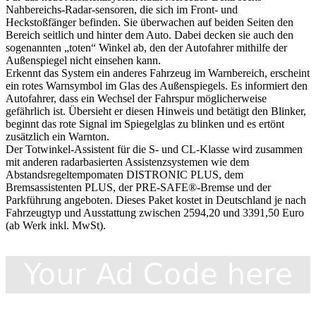
Nahbereichs-Radar-sensoren, die sich im Front- und
Heckstoßfänger befinden. Sie überwachen auf beiden Seiten den
Bereich seitlich und hinter dem Auto. Dabei decken sie auch den
sogenannten „toten“ Winkel ab, den der Autofahrer mithilfe der
Außenspiegel nicht einsehen kann.
Erkennt das System ein anderes Fahrzeug im Warnbereich, erscheint
ein rotes Warnsymbol im Glas des Außenspiegels. Es informiert den
Autofahrer, dass ein Wechsel der Fahrspur möglicherweise
gefährlich ist. Übersieht er diesen Hinweis und betätigt den Blinker,
beginnt das rote Signal im Spiegelglas zu blinken und es ertönt
zusätzlich ein Warnton.
Der Totwinkel-Assistent für die S- und CL-Klasse wird zusammen
mit anderen radarbasierten Assistenzsystemen wie dem
Abstandsregeltempomaten DISTRONIC PLUS, dem
Bremsassistenten PLUS, der PRE-SAFE®-Bremse und der
Parkführung angeboten. Dieses Paket kostet in Deutschland je nach
Fahrzeugtyp und Ausstattung zwischen 2594,20 und 3391,50 Euro
(ab Werk inkl. MwSt).