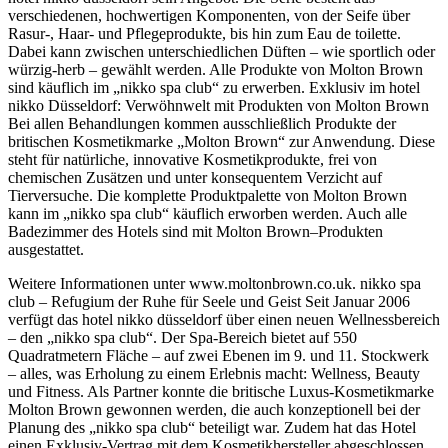
verschiedenen, hochwertigen Komponenten, von der Seife über
Rasur-, Haar- und Pflegeprodukte, bis hin zum Eau de toilette.
Dabei kann zwischen unterschiedlichen Düften – wie sportlich oder
würzig-herb – gewählt werden. Alle Produkte von Molton Brown
sind käuflich im „nikko spa club“ zu erwerben. Exklusiv im hotel
nikko Düsseldorf: Verwöhnwelt mit Produkten von Molton Brown
Bei allen Behandlungen kommen ausschließlich Produkte der
britischen Kosmetikmarke „Molton Brown“ zur Anwendung. Diese
steht für natürliche, innovative Kosmetikprodukte, frei von
chemischen Zusätzen und unter konsequentem Verzicht auf
Tierversuche. Die komplette Produktpalette von Molton Brown
kann im „nikko spa club“ käuflich erworben werden. Auch alle
Badezimmer des Hotels sind mit Molton Brown–Produkten
ausgestattet.
Weitere Informationen unter www.moltonbrown.co.uk. nikko spa
club – Refugium der Ruhe für Seele und Geist Seit Januar 2006
verfügt das hotel nikko düsseldorf über einen neuen Wellnessbereich
– den „nikko spa club“. Der Spa-Bereich bietet auf 550
Quadratmetern Fläche – auf zwei Ebenen im 9. und 11. Stockwerk
– alles, was Erholung zu einem Erlebnis macht: Wellness, Beauty
und Fitness. Als Partner konnte die britische Luxus-Kosmetikmarke
Molton Brown gewonnen werden, die auch konzeptionell bei der
Planung des „nikko spa club“ beteiligt war. Zudem hat das Hotel
einen Exklusiv-Vertrag mit dem Kosmetikhersteller abgeschlossen