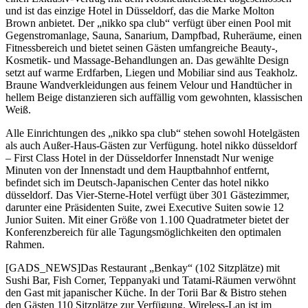
und ist das einzige Hotel in Düsseldorf, das die Marke Molton
Brown anbietet. Der „nikko spa club“ verfügt über einen Pool mit
Gegenstromanlage, Sauna, Sanarium, Dampfbad, Ruheräume, einen
Fitnessbereich und bietet seinen Gästen umfangreiche Beauty-,
Kosmetik- und Massage-Behandlungen an. Das gewählte Design
setzt auf warme Erdfarben, Liegen und Mobiliar sind aus Teakholz.
Braune Wandverkleidungen aus feinem Velour und Handtücher in
hellem Beige distanzieren sich auffällig vom gewohnten, klassischen
Weiß.
Alle Einrichtungen des „nikko spa club“ stehen sowohl Hotelgästen
als auch Außer-Haus-Gästen zur Verfügung. hotel nikko düsseldorf
– First Class Hotel in der Düsseldorfer Innenstadt Nur wenige
Minuten von der Innenstadt und dem Hauptbahnhof entfernt,
befindet sich im Deutsch-Japanischen Center das hotel nikko
düsseldorf. Das Vier-Sterne-Hotel verfügt über 301 Gästezimmer,
darunter eine Präsidenten Suite, zwei Executive Suiten sowie 12
Junior Suiten. Mit einer Größe von 1.100 Quadratmeter bietet der
Konferenzbereich für alle Tagungsmöglichkeiten den optimalen
Rahmen.
[GADS_NEWS]Das Restaurant „Benkay“ (102 Sitzplätze) mit
Sushi Bar, Fish Corner, Teppanyaki und Tatami-Räumen verwöhnt
den Gast mit japanischer Küche. In der Torii Bar & Bistro stehen
den Gästen 110 Sitzplätze zur Verfügung. Wireless-Lan ist im