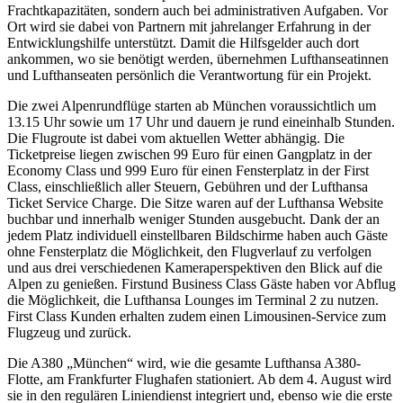
Frachtkapazitäten, sondern auch bei administrativen Aufgaben. Vor
Ort wird sie dabei von Partnern mit jahrelanger Erfahrung in der
Entwicklungshilfe unterstützt. Damit die Hilfsgelder auch dort
ankommen, wo sie benötigt werden, übernehmen Lufthanseatinnen
und Lufthanseaten persönlich die Verantwortung für ein Projekt.
Die zwei Alpenrundflüge starten ab München voraussichtlich um
13.15 Uhr sowie um 17 Uhr und dauern je rund eineinhalb Stunden.
Die Flugroute ist dabei vom aktuellen Wetter abhängig. Die
Ticketpreise liegen zwischen 99 Euro für einen Gangplatz in der
Economy Class und 999 Euro für einen Fensterplatz in der First
Class, einschließlich aller Steuern, Gebühren und der Lufthansa
Ticket Service Charge. Die Sitze waren auf der Lufthansa Website
buchbar und innerhalb weniger Stunden ausgebucht. Dank der an
jedem Platz individuell einstellbaren Bildschirme haben auch Gäste
ohne Fensterplatz die Möglichkeit, den Flugverlauf zu verfolgen
und aus drei verschiedenen Kameraperspektiven den Blick auf die
Alpen zu genießen. Firstund Business Class Gäste haben vor Abflug
die Möglichkeit, die Lufthansa Lounges im Terminal 2 zu nutzen.
First Class Kunden erhalten zudem einen Limousinen-Service zum
Flugzeug und zurück.
Die A380 „München“ wird, wie die gesamte Lufthansa A380-
Flotte, am Frankfurter Flughafen stationiert. Ab dem 4. August wird
sie in den regulären Liniendienst integriert und, ebenso wie die erste