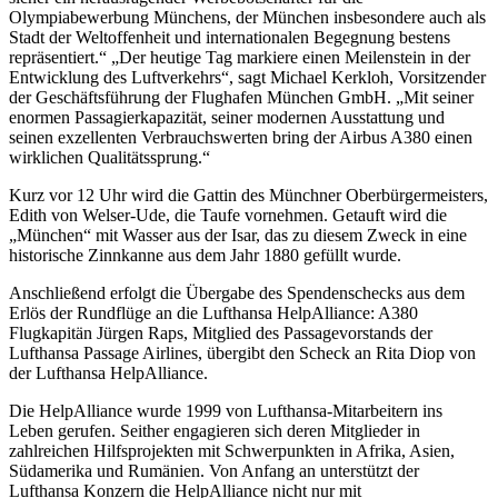
Olympiabewerbung Münchens, der München insbesondere auch als
Stadt der Weltoffenheit und internationalen Begegnung bestens
repräsentiert.“ „Der heutige Tag markiere einen Meilenstein in der
Entwicklung des Luftverkehrs“, sagt Michael Kerkloh, Vorsitzender
der Geschäftsführung der Flughafen München GmbH. „Mit seiner
enormen Passagierkapazität, seiner modernen Ausstattung und
seinen exzellenten Verbrauchswerten bring der Airbus A380 einen
wirklichen Qualitätssprung.“
Kurz vor 12 Uhr wird die Gattin des Münchner Oberbürgermeisters,
Edith von Welser-Ude, die Taufe vornehmen. Getauft wird die
„München“ mit Wasser aus der Isar, das zu diesem Zweck in eine
historische Zinnkanne aus dem Jahr 1880 gefüllt wurde.
Anschließend erfolgt die Übergabe des Spendenschecks aus dem
Erlös der Rundflüge an die Lufthansa HelpAlliance: A380
Flugkapitän Jürgen Raps, Mitglied des Passagevorstands der
Lufthansa Passage Airlines, übergibt den Scheck an Rita Diop von
der Lufthansa HelpAlliance.
Die HelpAlliance wurde 1999 von Lufthansa-Mitarbeitern ins
Leben gerufen. Seither engagieren sich deren Mitglieder in
zahlreichen Hilfsprojekten mit Schwerpunkten in Afrika, Asien,
Südamerika und Rumänien. Von Anfang an unterstützt der
Lufthansa Konzern die HelpAlliance nicht nur mit