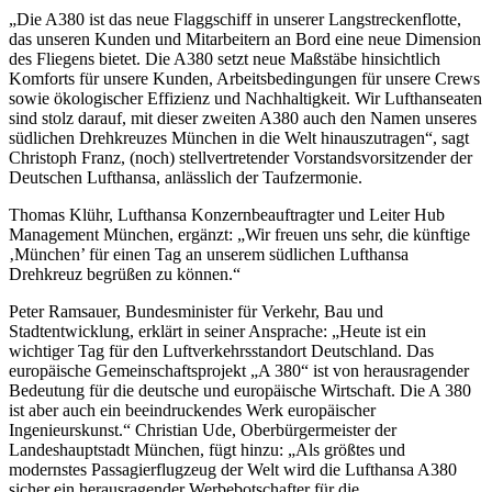
„Die A380 ist das neue Flaggschiff in unserer Langstreckenflotte,
das unseren Kunden und Mitarbeitern an Bord eine neue Dimension
des Fliegens bietet. Die A380 setzt neue Maßstäbe hinsichtlich
Komforts für unsere Kunden, Arbeitsbedingungen für unsere Crews
sowie ökologischer Effizienz und Nachhaltigkeit. Wir Lufthanseaten
sind stolz darauf, mit dieser zweiten A380 auch den Namen unseres
südlichen Drehkreuzes München in die Welt hinauszutragen“, sagt
Christoph Franz, (noch) stellvertretender Vorstandsvorsitzender der
Deutschen Lufthansa, anlässlich der Taufzermonie.
Thomas Klühr, Lufthansa Konzernbeauftragter und Leiter Hub
Management München, ergänzt: „Wir freuen uns sehr, die künftige
‚München’ für einen Tag an unserem südlichen Lufthansa
Drehkreuz begrüßen zu können.“
Peter Ramsauer, Bundesminister für Verkehr, Bau und
Stadtentwicklung, erklärt in seiner Ansprache: „Heute ist ein
wichtiger Tag für den Luftverkehrsstandort Deutschland. Das
europäische Gemeinschaftsprojekt „A 380“ ist von herausragender
Bedeutung für die deutsche und europäische Wirtschaft. Die A 380
ist aber auch ein beeindruckendes Werk europäischer
Ingenieurskunst.“ Christian Ude, Oberbürgermeister der
Landeshauptstadt München, fügt hinzu: „Als größtes und
modernstes Passagierflugzeug der Welt wird die Lufthansa A380
sicher ein herausragender Werbebotschafter für die