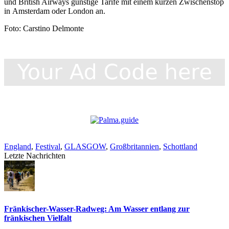
und British Airways günstige Tarife mit einem kurzen Zwischenstop
in Amsterdam oder London an.
Foto: Carstino Delmonte
England
,
Festival
,
GLASGOW
,
Großbritannien
,
Schottland
Letzte Nachrichten
Fränkischer-Wasser-Radweg: Am Wasser entlang zur
fränkischen Vielfalt