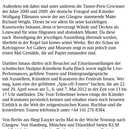
Außerdem mit dabei sind unter anderem die Turner-Preis Gewinner
der Jahre 2000 und 2009: der deutsche Fotograf und Künstler
Wolfgang Tillmanns sowie der aus Glasgow stammende Maler
Richard Wright. Dieser ist vor allem für seine kurzlebigen
Kunstwerke bekannt, denn er bevorzugt Wände und Decken als
Leinwand für seine filigranen und abstrakten Muster. Da diese
nach Beendigung der jeweiligen Ausstellung übermalt werden,
überlebt in der Regel fast keines seiner Werke. Bei der Schau im
Kelvingrove Art Gallery and Museum zeigt er nun jedoch zum
ersten Mal Gemälde, die auf Papier entstanden sind.
Darüber hinaus dürfen sich Besucher auf Einzelausstellungen der
schottischen Skulptur-Künstlerin Karla Black sowie tägliche Live-
Performances, geführte Touren und Hintergrundgespräche
mit Ausstellern, Künstlern und Kuratoren des Festivals freuen. Wer
mag, kann eine der geführten „Spin-off-Touren“ buchen, die am 22.
und 29. April sowie am 5., 6. und 7. Mai 2012 in der Zeit von 13 bis
17 Uhr stattfinden. Die Tour-Teilnehmer lernen einige der Künstler
und Kuratoren persönlich kennen und erhalten einen noch besseren
Einblick in die Welt der zeitgenössischen Kunst. Buchbar sind die
kostenfreien Touren telefonisch unter +44 141 276 8384.
Von Berlin aus fliegt Easyjet sechs Mal in der Woche Nonstop nach
Glasgow. Von Hamburg, München und Düsseldorf bieten KLM