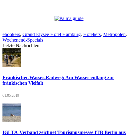
ebookers
,
Grand Elysee Hotel Hamburg
,
Hoteliers
,
Metropolen
,
Wochenend-Specials
Letzte Nachrichten
Fränkischer-Wasser-Radweg: Am Wasser entlang zur
fränkischen Vielfalt
01.05.2019
IGLTA-Verband zeichnet Tourismusmessse ITB Berlin aus