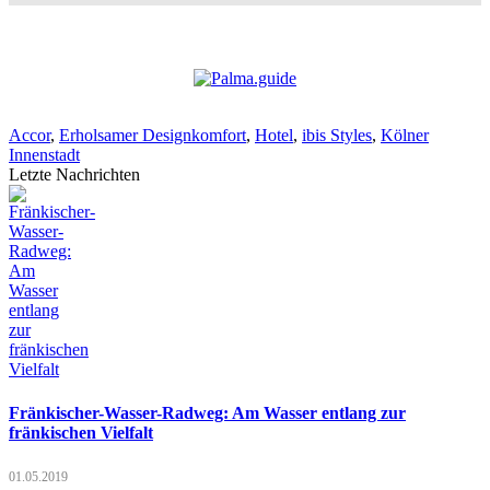
Accor
,
Erholsamer Designkomfort
,
Hotel
,
ibis Styles
,
Kölner
Innenstadt
Letzte Nachrichten
Fränkischer-Wasser-Radweg: Am Wasser entlang zur
fränkischen Vielfalt
01.05.2019