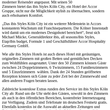
moderner Reisender angepasst. Mit seinen 50
Zimmern bietet das ibis Styles Köln City, ein Hotel der Accor
Gruppe, nicht nur die Möglichkeit stylish zu übernachten, sondern
auch erholsamen Komfort.
„Das ibis Styles Köln City ist ein weiterer Meilenstein in Accors
konstantem Wachstum mit Franchisepartnern. Die Kölner Innenstadt
wird damit um ein modernes Designhotel bereichert“, freut sich
Michael Mücke, Generaldirektor ibis, all seasons/ibis Styles,
Etap/ibis budget, Formule 1 und Geschäftsführer Accor Hospitality
Germany GmbH.
Wie alle ibis Styles Hotels ist auch dieses Hotel mit geräumigen,
originellen Zimmern mit großen Betten und gemütlichen Decken
zum Wohlfühlen ausgestattet. Unter den 50 Zimmern können Gäste
zwischen 24 Doppelzimmern, 6 Twinzimmern, 15 Familienzimmern
und 5 Einzelzimmern wählen. Dank der 24 Stunden geöffneten
Rezeption können sich Gäste zu jeder Zeit bei der Zimmerwahl und
allen anderen Fragen beraten lassen.
Zahlreiche kostenlose Extras runden den Service im ibis Styles Köln
City ab: Rund um die Uhr steht den Gästen, sowohl in den Zimmern
als auch in den öffentlichen Bereichen, kostenfreier Internetzugang
zur Verfügung. Zudem sind Telefonate im deutschen Festnetz gratis.
Ebenfalls kostenlos ist die Auswahl an aktuellen Zeitungen und