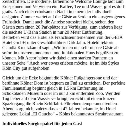
Zeitschriften. Die moderne, farbenfrohe Welcome Lounge lädt zum
Entspannen und Verweilen ein: Kaffee, Tee und Wasser gibt es dort
gratis. Nach einer erholsamen Nacht in einem der individuell
designten Zimmer wartet auf die Gäste außerdem ein ausgewogenes
Frühstück. Damit auch die Anreise stressfrei bleibt, stehen den
Gästen zum einen 20 Parkplätze zur Verfügung, zum anderen liegt
die nächste U-Bahn Station in nur 20 Meter Entfernung.
Betrieben wird das Hotel als Franchiseunternehmen von der GEJA
Hotel GmbH unter Geschäftsführer Dirk Jahn. Hoteldirektorin
Claudia Kreutzkampf sagt: „Wir freuen uns sehr unsere Gäste ab
sofort in unserem modernen und funktionalen Haus begrüßen zu
können. Mit Accor haben wir dabei einen starken Partnern an
unserer Seite.“ Auch wer etwas erleben möchte, ist im ibis Styles
Köln City gut aufgehoben.
Gleich um die Ecke beginnt die Kölner Fußgängerzone und der
berühmte Kölner Dom ist bequem zu Fuß zu erreichen. Der perfekte
Familienausflug beginnt gleich in 1,5 km Entfernung im
Schokoladen-Museum oder im nur 3 km entfernten Zoo. Wer den
Tag lieber auf dem Wasser verbringt, erreicht mit einem kurzen
Spaziergang die Rhein Schiffahrt. Für einen temperamentvollen
Abend sorgt nicht zuletzt das seit 42 Jahren bekannte, im Hotel
gelegene Lokal „El Gaucho“ – Kölns bekanntestes Steakrestaurant.
Individuelles Sorglospaket für jeden Gast