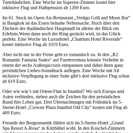
Turteltäubchen. Eine Woche im Superior-Zimmer kostet hier
inklusive Flug und Halbpension ab 1269 Euro.
Im 61. Stock im Open-Air-Restaurant „Vertigo Grill and Moon Bar“
in Bangkok ist das Essen beinahe Nebensache. Hoch über den
Dächern der thailändischen Hauptstadt ist alleine der Blick ein
Erlebnis.Wenn dann noch der Ring gezückt wird, ist das Glück
perfekt. Eine Woche im Luxushotel „Chatrium Hotel Riverside“
kostet inklusive Flug ab 1019 Euro.
Aber nicht nur in der Ferne geht es romantisch zu. In den „R2
Romantic Fantasia Suites“ auf Fuerteventura können Verliebte in
einem der sechs Außenjaccuzis entspannen und dabei ihren ganz
persönlichen Liebes-Soundtrack auflegen. Eine Woche mit All
inclusive-Verpflegung in einer Suite gibt’s dort inklusive Flug schon
ab 619 Euro.
Oder wie wär’s mit Orient-Flair in Istanbul? Wo sich Europa und
Asien verbinden, stehen auch die Zeichen für den persönlichen
Bund fürs Leben gut. Drei Übernachtungen mit Frühstück im 5-
Sterne-Hotel „Crowne Plaza Istanbul Old City“ kosten mit Flug ab
469 Euro.
Freunde der Bergromantik fühlen sich im 5-Sterne-Hotel „Grand
Spa Resort A-Rosa“ in Kitzbühel wohl. In den Kuschel-Zimmern