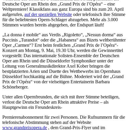
Deutsche Oper am Rhein den „Grand Prix de l’Opéra“ – eine
Weltpremiere! Klassikfans aus ganz Europa sind bis zum 20. April
aufgerufen,
auf der speziellen Website
oder telefonisch ihre Stimme
für die beliebtesten Opern-Schlager abzugeben. Mehr als 3.000
Stimmen wurden bereits abgegeben, der Endspurt läuft!
„La donna è mobile“ aus Verdis „Rigoletto“, „Nessun dorma“ aus
Puccinis „Turandot“ oder die „Habanera“ aus Bizets weltberühmter
Oper „Carmen“? Erst beim festlichen „Grand Prix de l’Opéra“-
Konzert am Montag, 9. Mai, 19.30 Uhr, werden die Gewinnertitel
vorgestellt: Das internationale Solisten-Ensemble der Deutschen
Oper am Rhein und die Düsseldorfer Symphoniker unter der
Leitung von Generalmusikdirektor Axel Kober bringen die
bestplatzierten Arien und Duette des Wettbewerbs im Opernhaus
Düsseldorf hochkarätig auf die Bühne. Moderiert wird der „Grand
Prix de l’Opéra“ von der vielseitigen Entertainerin Barbara
Schöneberger.
Unter allen Opernfreunden, die sich mit ihrer Stimme beteiligen,
verlost die Deutsche Oper am Rhein attraktive Preise – als
Hauptgewinn ein Freundeskreis-
Premierenabonnement für zwei Personen. Die Rufnummern für die
telefonische Abstimmung stehen auf der Website
www.grandprixopera.de
, dem Grand-Prix-Flyer und im