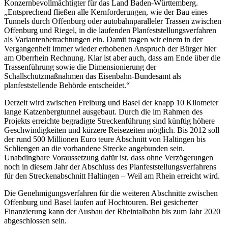
Konzernbevollmächtigter für das Land Baden-Württemberg.
„Entsprechend fließen alle Kernforderungen, wie der Bau eines
Tunnels durch Offenburg oder autobahnparalleler Trassen zwischen
Offenburg und Riegel, in die laufenden Planfeststellungsverfahren
als Variantenbetrachtungen ein. Damit tragen wir einem in der
Vergangenheit immer wieder erhobenen Anspruch der Bürger hier
am Oberrhein Rechnung. Klar ist aber auch, dass am Ende über die
Trassenführung sowie die Dimensionierung der
Schallschutzmaßnahmen das Eisenbahn-Bundesamt als
planfeststellende Behörde entscheidet.“
Derzeit wird zwischen Freiburg und Basel der knapp 10 Kilometer
lange Katzenbergtunnel ausgebaut. Durch die im Rahmen des
Projekts erreichte begradigte Streckenführung sind künftig höhere
Geschwindigkeiten und kürzere Reisezeiten möglich. Bis 2012 soll
der rund 500 Millionen Euro teure Abschnitt von Haltingen bis
Schliengen an die vorhandene Strecke angebunden sein.
Unabdingbare Voraussetzung dafür ist, dass ohne Verzögerungen
noch in diesem Jahr der Abschluss des Planfeststellungsverfahrens
für den Streckenabschnitt Haltingen – Weil am Rhein erreicht wird.
Die Genehmigungsverfahren für die weiteren Abschnitte zwischen
Offenburg und Basel laufen auf Hochtouren. Bei gesicherter
Finanzierung kann der Ausbau der Rheintalbahn bis zum Jahr 2020
abgeschlossen sein.