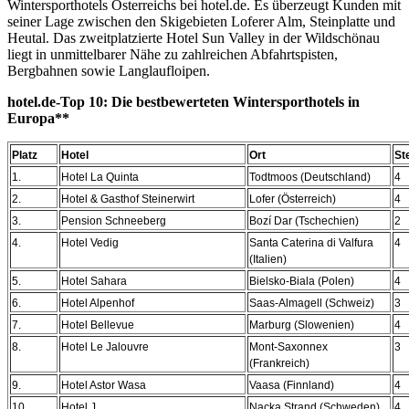
Wintersporthotels Österreichs bei hotel.de. Es überzeugt Kunden mit
seiner Lage zwischen den Skigebieten Loferer Alm, Steinplatte und
Heutal. Das zweitplatzierte Hotel Sun Valley in der Wildschönau
liegt in unmittelbarer Nähe zu zahlreichen Abfahrtspisten,
Bergbahnen sowie Langlaufloipen.
hotel.de-Top 10: Die bestbewerteten Wintersporthotels in
Europa**
Platz
Hotel
Ort
St
1.
Hotel La Quinta
Todtmoos (Deutschland)
4
2.
Hotel & Gasthof Steinerwirt
Lofer (Österreich)
4
3.
Pension Schneeberg
Bozí Dar (Tschechien)
2
4.
Hotel Vedig
Santa Caterina di Valfura
4
(Italien)
5.
Hotel Sahara
Bielsko-Biala (Polen)
4
6.
Hotel Alpenhof
Saas-Almagell (Schweiz)
3
7.
Hotel Bellevue
Marburg (Slowenien)
4
8.
Hotel Le Jalouvre
Mont-Saxonnex
3
(Frankreich)
9.
Hotel Astor Wasa
Vaasa (Finnland)
4
10.
Hotel J
Nacka Strand (Schweden)
4