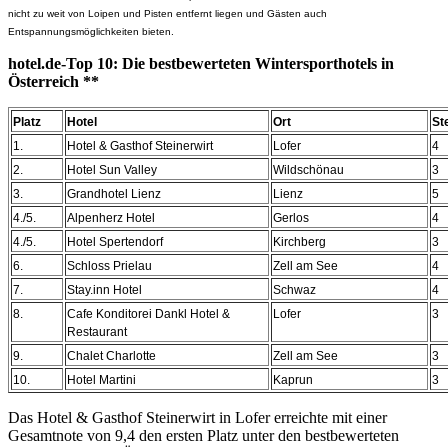
nicht zu weit von Loipen und Pisten entfernt liegen und Gästen auch
Entspannungsmöglichkeiten bieten.
hotel.de-Top 10: Die bestbewerteten Wintersporthotels in
Österreich **
Platz
Hotel
Ort
St
1.
Hotel & Gasthof Steinerwirt
Lofer
4
2.
Hotel Sun Valley
Wildschönau
3
3.
Grandhotel Lienz
Lienz
5
4./5.
Alpenherz Hotel
Gerlos
4
4./5.
Hotel Spertendorf
Kirchberg
3
6.
Schloss Prielau
Zell am See
4
7.
Stay.inn Hotel
Schwaz
4
8.
Cafe Konditorei Dankl Hotel &
Lofer
3
Restaurant
9.
Chalet Charlotte
Zell am See
3
10.
Hotel Martini
Kaprun
3
Das Hotel & Gasthof Steinerwirt in Lofer erreichte mit einer
Gesamtnote von 9,4 den ersten Platz unter den bestbewerteten