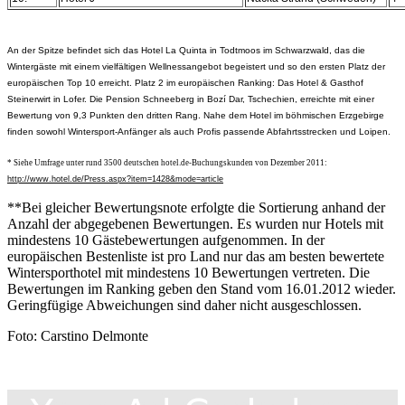
An der Spitze befindet sich das Hotel La Quinta in Todtmoos im Schwarzwald, das die
Wintergäste mit einem vielfältigen Wellnessangebot begeistert und so den ersten Platz der
europäischen Top 10 erreicht. Platz 2 im europäischen Ranking: Das Hotel & Gasthof
Steinerwirt in Lofer. Die Pension Schneeberg in Bozí Dar, Tschechien, erreichte mit einer
Bewertung von 9,3 Punkten den dritten Rang. Nahe dem Hotel im böhmischen Erzgebirge
finden sowohl Wintersport-Anfänger als auch Profis passende Abfahrtsstrecken und Loipen.
* Siehe Umfrage unter rund 3500 deutschen hotel.de-Buchungskunden von Dezember 2011:
http://www.hotel.de/Press.aspx?item=1428&mode=article
**Bei gleicher Bewertungsnote erfolgte die Sortierung anhand der
Anzahl der abgegebenen Bewertungen. Es wurden nur Hotels mit
mindestens 10 Gästebewertungen aufgenommen. In der
europäischen Bestenliste ist pro Land nur das am besten bewertete
Wintersporthotel mit mindestens 10 Bewertungen vertreten. Die
Bewertungen im Ranking geben den Stand vom 16.01.2012 wieder.
Geringfügige Abweichungen sind daher nicht ausgeschlossen.
Foto: Carstino Delmonte