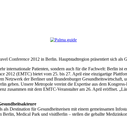
vel Conference 2012 in Berlin. Hauptstadtregion präsentiert sich als G
ehr internationale Patienten, sondern auch für die Fachwelt: Berlin ist 
 2012 (EMTC) bietet vom 25. bis 27. April eine einzigartige Plattfo
 dem Netzwerk der Berliner und Brandenburger Gesundheitswirtschaft, u
rlin geben. Unsere Metropole vereint die Expertise aus dem Kongress-B
erenz zusammen mit dem EMTC-Veranstalter am 26. April eröffnet. „Län
 Gesundheitsakteure
als als Destination für Gesundheitsreisen mit einem gemeinsamen Infos
m Berlin, Medical Park und visitBerlin – stellen die geballte Medizin