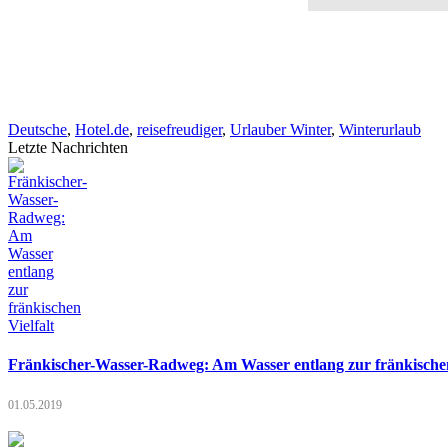
Deutsche
,
Hotel.de
,
reisefreudiger
,
Urlauber Winter
,
Winterurlaub
Letzte Nachrichten
Fränkischer-Wasser-Radweg: Am Wasser entlang zur fränkischen
01.05.2019