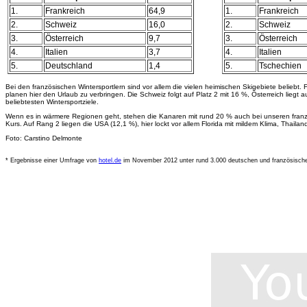
1.
Frankreich
64,9
1.
Frankreich
2.
Schweiz
16,0
2.
Schweiz
3.
Österreich
9,7
3.
Österreich
4.
Italien
3,7
4.
Italien
5.
Deutschland
1,4
5.
Tschechien
Bei den französischen Wintersportlern sind vor allem die vielen heimischen Skigebiete beliebt. F
planen hier den Urlaub zu verbringen. Die Schweiz folgt auf Platz 2 mit 16 %, Österreich liegt 
beliebtesten Wintersportziele.
Wenn es in wärmere Regionen geht, stehen die Kanaren mit rund 20 % auch bei unseren fran
Kurs. Auf Rang 2 liegen die USA (12,1 %), hier lockt vor allem Florida mit mildem Klima, Thailand
Foto: Carstino Delmonte
* Ergebnisse einer Umfrage von
hotel.de
im November 2012 unter rund 3.000 deutschen und französisc