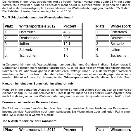
Die Hoteliers in den Urlaubsregionen wird es freuen: Wollten vergangenes Jahr 63 % der deut
Winterurlaub verreisen, sind es dieses Jahr mehr als 80 %. Schneereiche Regionen sind dabei 
die Hälfte der Reisewilligen plant einen klassischen Winterurlaub, dagegen möchten 25 % der 
Die Zahl der Unentschlossenen liegt bei rund 15 %.
Top 5 Urlaubsziele unter den Winterdestinationen*
Platz
Wintersportziele 2012
Prozent
Platz
Wintersport
1.
Österreich
48,2
1.
Österreich
2.
Deutschland
20,6
2.
Deutschland
3.
Italien
12,1
3.
Schweiz
4.
Schweiz
9,7
4.
Italien
5.
Tschechien
1,6
5.
Tschechien
In Österreich könnten die Warteschlangen an den Liften und Gondeln in dieser Saison etwas 
Deutschland planen mehr Urlauber anzureisen. Auch die italienischen Wintersportdestinatione
Nach 5,8 % im Jahr zuvor, gaben in der aktuellen Umfrage knapp 12 % der befragten Winterurlau
unsicher machen zu wollen. In den deutschen Urlaubsregionen scheint es dagegen diese Winte
werden. Hier eine Auswahl an internationalen
Wintersporthotels
für alle, die noch auf der Suc
Kanaren beliebtestes Sonnenziel im Winterurlaub
Rund 20 % der befragten Urlauber, die im Winter Sonne und Wärme suchen, planen eine Reise
(Vorjahr: knapp 30 %). Auf dem zweiten Platz folgt mit Thailand ein Fernziel. Nach Ägypten zieh
nach Landesregion in den Wintermonaten angenehm warme Temperaturen von 20 bis25 Grad 
Franzosen mit anderen Reisevorlieben
Ein Blick zu unseren französischen Nachbarn zeigt deutliche Unterschiede in den Reisegewohnh
besonders viele Reisewillige noch unentschlossen. Ein Viertel plant aber, auf jeden Fall in ein
rund 12 % zieht es in wärmere Gefilde.
Top 5 Wintersportziele der Franzosen*
Platz
Wintersportziele 2012
Prozent
Platz
Wintersport