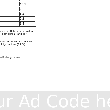
53,4
20,7
5,2
5,2
3,4
ast zwei Drittel der Befragten
auf dem dritten Rang der
zösischen Nachbarn hoch im
 folgt dahinter (7,2 %).
hen Buchungskunden