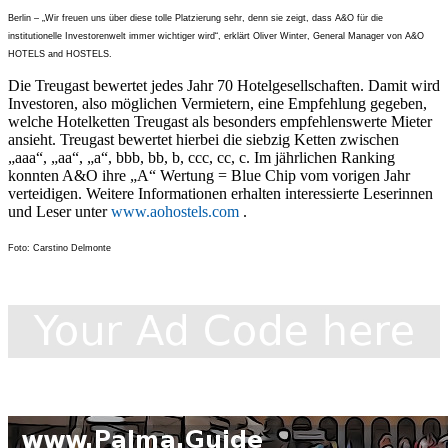
Berlin –
„Wir freuen uns über diese tolle Platzierung sehr, denn sie zeigt, dass A&O für die
institutionelle Investorenwelt immer wichtiger wird“, erklärt Oliver Winter, General Manager von A&O
HOTELS and HOSTELS.
Die Treugast bewertet jedes Jahr 70 Hotelgesellschaften. Damit wird
Investoren, also möglichen Vermietern, eine Empfehlung gegeben,
welche Hotelketten Treugast als besonders empfehlenswerte Mieter
ansieht. Treugast bewertet hierbei die siebzig Ketten zwischen
„aaa“, „aa“, „a“, bbb, bb, b, ccc, cc, c. Im jährlichen Ranking
konnten A&O ihre „A“ Wertung = Blue Chip vom vorigen Jahr
verteidigen. Weitere Informationen erhalten interessierte Leserinnen
und Leser unter
www.aohostels.com
.
Foto: Carstino Delmonte