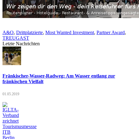
A&O
,
Drittplatzierte
,
Most Wanted Investment
,
Partner Award
,
TREUGAST
Letzte Nachrichten
Fränkischer-Wasser-Radweg: Am Wasser entlang zur
fränkischen Vielfalt
01.05.2019