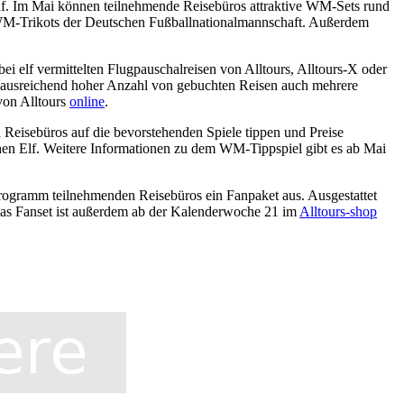
auf. Im Mai können teilnehmende Reisebüros attraktive WM-Sets rund
al-WM-Trikots der Deutschen Fußballnationalmannschaft. Außerdem
i elf vermittelten Flugpauschalreisen von Alltours, Alltours-X oder
 ausreichend hoher Anzahl von gebuchten Reisen auch mehrere
 von Alltours
online
.
n Reisebüros auf die bevorstehenden Spiele tippen und Preise
tschen Elf. Weitere Informationen zu dem WM-Tippspiel gibt es ab Mai
e-Programm teilnehmenden Reisebüros ein Fanpaket aus. Ausgestattet
 Das Fanset ist außerdem ab der Kalenderwoche 21 im
Alltours-shop