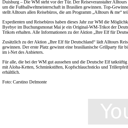
Duisburg – Die WM steht vor der Tür. Der Reiseveranstalter Alltour
um die Fußballweltmeisterschaft in Brasilien gewinnen. Top-Gewinne
stellt Alltours allen Reisebüros, die am Programm „Alltours & me“ t
Expedienten und Reisebüros haben dieses Jahr zur WM die Möglichkeit
Byebye im Buchungsmonat Mai je ein Original-WM-Trikot der Deutsch
Trikots erhalten. Alle Informationen zu der Aktion „Ihre Elf für Deut
Zusätzlich zu der Aktion „Ihre Elf für Deutschland“ lädt Alltours Re
gewinnen. Der erste Platz gewinnt eine brasilianische Grillparty für 
im i-Net des Anbieters.
Für alle, die bei der WM gut aussehen und die Deutsche Elf tatkräftig
mit Aloha-Ketten, Schminkstiften, Kopfschlauchsticks und Trillerpfe
erhältlich.
Foto: Carstino Delmonte