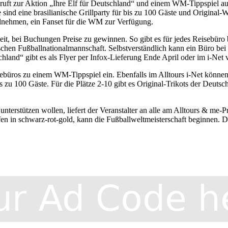
s ruft zur Aktion „Ihre Elf für Deutschland“ und einem WM-Tippspiel 
 sind eine brasilianische Grillparty für bis zu 100 Gäste und Origin
eilnehmen, ein Fanset für die WM zur Verfügung.
, bei Buchungen Preise zu gewinnen. So gibt es für jedes Reisebüro be
en Fußballnationalmannschaft. Selbstverständlich kann ein Büro bei
schland“ gibt es als Flyer per Infox-Lieferung Ende April oder im i-Net
isebüros zu einem WM-Tippspiel ein. Ebenfalls im Alltours i-Net könne
bis zu 100 Gäste. Für die Plätze 2-10 gibt es Original-Trikots der Deu
 unterstützen wollen, liefert der Veranstalter an alle am Alltours & m
ifen in schwarz-rot-gold, kann die Fußballweltmeisterschaft beginnen.