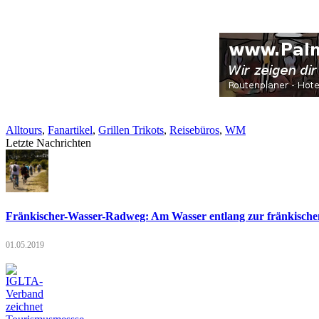
Alltours
,
Fanartikel
,
Grillen Trikots
,
Reisebüros
,
WM
Letzte Nachrichten
Fränkischer-Wasser-Radweg: Am Wasser entlang zur fränkischen
01.05.2019