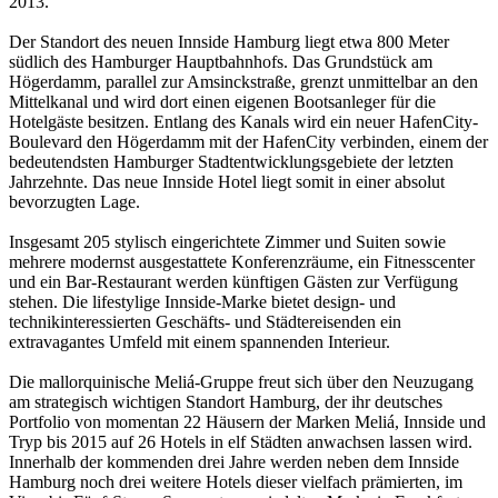
2013.
Der Standort des neuen Innside Hamburg liegt etwa 800 Meter
südlich des Hambur­ger Hauptbahnhofs. Das Grundstück am
Högerdamm, parallel zur Amsinckstraße, grenzt unmittelbar an den
Mittelkanal und wird dort einen eigenen Bootsanleger für die
Hotelgäste besitzen. Entlang des Kanals wird ein neuer HafenCity-
Boulevard den Högerdamm mit der HafenCity verbinden, einem der
bedeutendsten Hambur­ger Stadtentwicklungsgebiete der letzten
Jahrzehnte. Das neue Innside Hotel liegt somit in einer absolut
bevorzugten Lage.
Insgesamt 205 stylisch eingerichtete Zimmer und Suiten sowie
mehrere modernst ausgestattete Konferenzräume, ein Fitnesscenter
und ein Bar-Restaurant werden künftigen Gästen zur Verfügung
stehen. Die lifestylige Innside-Marke bietet design- und
technikinteressierten Geschäfts- und Städtereisenden ein
extravagantes Umfeld mit einem spannenden Interieur.
Die mallorquinische Meliá-Gruppe freut sich über den Neuzugang
am strategisch wichtigen Standort Hamburg, der ihr deutsches
Portfolio von momentan 22 Häusern der Marken Meliá, Innside und
Tryp bis 2015 auf 26 Hotels in elf Städten anwach­sen lassen wird.
Innerhalb der kommenden drei Jahre werden neben dem Innside
Hamburg noch drei weitere Hotels dieser vielfach prämierten, im