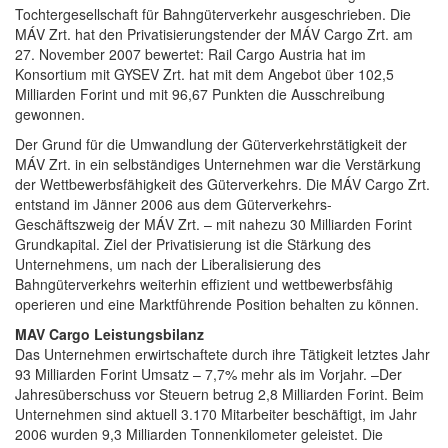
Tochtergesellschaft für Bahngüterverkehr ausgeschrieben. Die
MÁV Zrt. hat den Privatisierungstender der MÁV Cargo Zrt. am
27. November 2007 bewertet: Rail Cargo Austria hat im
Konsortium mit GYSEV Zrt. hat mit dem Angebot über 102,5
Milliarden Forint und mit 96,67 Punkten die Ausschreibung
gewonnen.
Der Grund für die Umwandlung der Güterverkehrstätigkeit der
MÁV Zrt. in ein selbständiges Unternehmen war die Verstärkung
der Wettbewerbsfähigkeit des Güterverkehrs. Die MÁV Cargo Zrt.
entstand im Jänner 2006 aus dem Güterverkehrs-
Geschäftszweig der MÁV Zrt. – mit nahezu 30 Milliarden Forint
Grundkapital. Ziel der Privatisierung ist die Stärkung des
Unternehmens, um nach der Liberalisierung des
Bahngüterverkehrs weiterhin effizient und wettbewerbsfähig
operieren und eine Marktführende Position behalten zu können.
MAV Cargo Leistungsbilanz
Das Unternehmen erwirtschaftete durch ihre Tätigkeit letztes Jahr
93 Milliarden Forint Umsatz – 7,7% mehr als im Vorjahr. –Der
Jahresüberschuss vor Steuern betrug 2,8 Milliarden Forint. Beim
Unternehmen sind aktuell 3.170 Mitarbeiter beschäftigt, im Jahr
2006 wurden 9,3 Milliarden Tonnenkilometer geleistet. Die