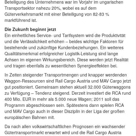
Beteiligung des Unternehmens war im Vorjahr im ungarischen
Transportsektor nahezu 20%, wobei es auf dem
Güterverkehrsmarkt mit einer Beteiligung von 82-83 %
marktführend ist.
Die Zukunft beginnt jetzt
Ein einheitliches Service- und Tarifsystem wird die Produktivität
und die Verlässlichkeit erhöhen – beides wichtige Faktoren für
bestehende und zukünftige Kundenbeziehungen. Ein weiteres
Qualitätsmerkmal erfolgreicher Logistik-Leistung sind lange
Achsen im eigenen Wirkungsbereich. Diese werden jetzt Realität
und tragen ebenfalls zu wesentlichen Synergieeffekten bei.
In Zeiten steigender Transportmengen und knapper werdenden
Waggon-Ressourcen sind Rail Cargo Austria und MAV Cargo jetzt
gut positioniert. Gemeinsam stehen aktuell 32.000 Güterwaggons
zu Verfügung – Tendenz steigend. Derzeit investiert die RCA rund
400 Mio. EUR in mehr als 5.000 neue Wagen; 2011 soll das
Programm abgeschlossen sein. Spätestens dann spielen RCA
und MAV Cargo auch in dieser Disziplin in der Liga der großen
europäischen Bahnen mit.
Da nach allen volkswirtschaftlichen Prognosen ein wachsender
Gütertransportmarkt erwartet wird und die Rail Cargo Austria