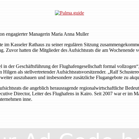
von engagierter Managerin Maria Anna Muller
e im Kasseler Rathaus zu seiner regulären Sitzung zusammengekommen.
. Zuvor hatten die Mitglieder des Aufsichtsrats die am Wochenende vo
 in der Geschäftsführung der Flughafengesellschaft formal vollzogen“,
 Hilgen als stellvertretender Aufsichtsratsvorsitzender. „Ralf Schust
iter auszubauen und insbesondere zusätzliche Flugangebote zu akquirie
fsichtsrats die angeblich herausragende regionalwirtschaftliche Bede
cutive Director, Leiter des Flughafens in Kairo. Seit 2007 war er im 
nternehmen inne.