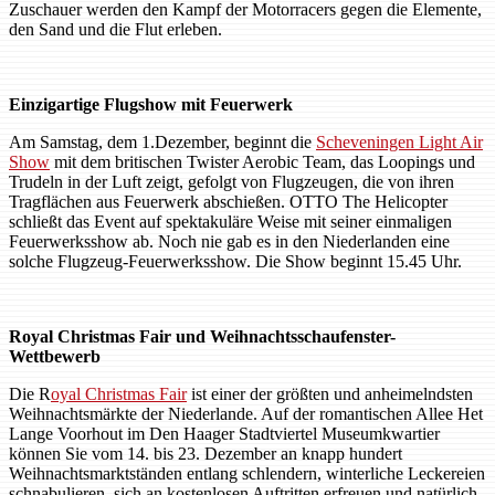
Zuschauer werden den Kampf der Motorracers gegen die Elemente,
den Sand und die Flut erleben.
Einzigartige Flugshow mit Feuerwerk
Am Samstag, dem 1.Dezember, beginnt die
Scheveningen Light Air
Show
mit dem britischen Twister Aerobic Team, das Loopings und
Trudeln in der Luft zeigt, gefolgt von Flugzeugen, die von ihren
Tragflächen aus Feuerwerk abschießen. OTTO The Helicopter
schließt das Event auf spektakuläre Weise mit seiner einmaligen
Feuerwerksshow ab. Noch nie gab es in den Niederlanden eine
solche Flugzeug-Feuerwerksshow. Die Show beginnt 15.45 Uhr.
Royal Christmas Fair und Weihnachtsschaufenster-
Wettbewerb
Die R
oyal Christmas Fair
ist einer der größten und anheimelndsten
Weihnachtsmärkte der Niederlande. Auf der romantischen Allee Het
Lange Voorhout im Den Haager Stadtviertel Museumkwartier
können Sie vom 14. bis 23. Dezember an knapp hundert
Weihnachtsmarktständen entlang schlendern, winterliche Leckereien
schnabulieren, sich an kostenlosen Auftritten erfreuen und natürlich