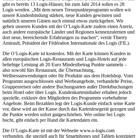
gibt es bereits 13 Logis-Häuser, bis zum Jahr 2014 sollen es 28
Logis werden. „Mit dem neuen Treuepunkteprogramm wollen wir
unsere Kundenbindung stärken, neue Kunden gewinnen und
natürlich unseren Gästen auch einmal etwas zurückgeben. Wir
geben unseren Kunden mit der O’Logis-Karte zudem einen Anreiz,
auch andere europäische Länder und Regionen kennenzulernen und
dort neue, bereichernde Erfahrungen zu machen“, verrät Thierry
Amirault, Präsident der Fédération Internationale des Logis (FIL).
Die O’Logis-Karte ist kostenlos. Mit der Karte können Kunden in
allen europäischen Logis-Restaurants und Logis-Hotels auf jede
beliebige Leistung ab 20 Euro Mindestbetrag Punkte sammeln –
also sowohl fürs Restaurant, die Übernachtung,
Wellnessanwendungen oder für Produkte aus dem Hotelshop. Vom
Programm ausgeschlossen sind Werbeangebote, verhandelte Preise,
Gruppenreisen oder andere Buchungsarten außer Direktbuchungen
beim Hotel oder über Logis. Kundenkarteninhaber erhalten jedoch
spezielle, exklusiv den Mitgliedern des Programms vorbehaltene
Angebote. Beim Bezahlen legt der Logis-Kunde einfach seine Karte
vor, diese wird an der Kasse durch das Kartenlesegerät gezogen und
die Punkte werden sofort gutgeschrieben. Wer online bei Logis
bucht, gibt einfach per Hand die Kartendaten ein.
Die O’Logis-Karte ist mit der Webseite www.o-logis.com
verbunden, die speziell auch für Smartphones und Tablets konzipiert