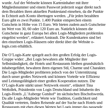
wurde. Auf der Webseite können Karteninhaber mit ihrer
Mitgliedsnummer und einem Passwort jederzeit sogar direkt nach
dem Bezahlen ihren aktuellen Punktestand einsehen, da die Punkte
in Echtzeit aufs Konto übertragen werden. „Für jeden bezahlten
Euro gibt es zwei Punkte. 1.400 Punkte entsprechen einem
Gutschein in Höhe von 15 Euro. Wir bieten zudem auch Gutscheine
im Wert von 30, 60 oder 120 Euro an. Natürlich können die
Gutscheine in ganz Europa bei allen Logis-Mitgliedern problemlos
eingelöst werden“, erläutert Amirault. Die Kundenkarten sind bei
den einzelnen Logis-Häusern oder direkt über die Website o-
logis.com erhältlich.
Die O’Logis-Karte spiegelt auch den großen Erfolg der Logis-
Gruppe wider: „Bei Logis bewahren alle Mitglieder ihre
Selbstständigkeit, die Hotels und Restaurants bleiben grundsätzlich
inhabergeführt, bewahren ihren eigenen Stil, Charme und Charakter.
Die Logis-Mitglieder profitieren jedoch von der Unterstützung
durch unser großes Netzwerk und können Vorteile wie Effizienz
und Leistungsfähigkeit einer großen Kooperation nutzen. Die
O’Logis-Karte stärkt unser Netzwerk enorm“, erläutert Tina
Weßollek, Präsidentin von Logis Deutschland und Inhaberin des
Logis-Hotels „L’Auberge Gutshof“ im sächsischen Bischofswerda.
Da alle Logis-Mitglieder Werte wie Tradition, Gastlichkeit und
Qualität vertreten, finden Reisende auf der Suche nach Hotels und
Restaurants mit eben diesen Werten bei Logis immer das passende