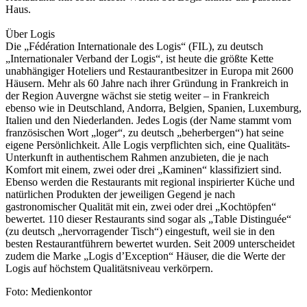
Haus.
Über Logis
Die „Fédération Internationale des Logis“ (FIL), zu deutsch
„Internationaler Verband der Logis“, ist heute die größte Kette
unabhängiger Hoteliers und Restaurantbesitzer in Europa mit 2600
Häusern. Mehr als 60 Jahre nach ihrer Gründung in Frankreich in
der Region Auvergne wächst sie stetig weiter – in Frankreich
ebenso wie in Deutschland, Andorra, Belgien, Spanien, Luxemburg,
Italien und den Niederlanden. Jedes Logis (der Name stammt vom
französischen Wort „loger“, zu deutsch „beherbergen“) hat seine
eigene Persönlichkeit. Alle Logis verpflichten sich, eine Qualitäts-
Unterkunft in authentischem Rahmen anzubieten, die je nach
Komfort mit einem, zwei oder drei „Kaminen“ klassifiziert sind.
Ebenso werden die Restaurants mit regional inspirierter Küche und
natürlichen Produkten der jeweiligen Gegend je nach
gastronomischer Qualität mit ein, zwei oder drei „Kochtöpfen“
bewertet. 110 dieser Restaurants sind sogar als „Table Distinguée“
(zu deutsch „hervorragender Tisch“) eingestuft, weil sie in den
besten Restaurantführern bewertet wurden. Seit 2009 unterscheidet
zudem die Marke „Logis d’Exception“ Häuser, die die Werte der
Logis auf höchstem Qualitätsniveau verkörpern.
Foto: Medienkontor