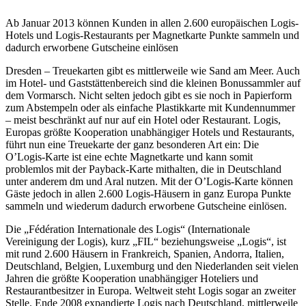
Ab Januar 2013 können Kunden in allen 2.600 europäischen Logis-
Hotels und Logis-Restaurants per Magnetkarte Punkte sammeln und
dadurch erworbene Gutscheine einlösen
Dresden – Treuekarten gibt es mittlerweile wie Sand am Meer. Auch
im Hotel- und Gaststättenbereich sind die kleinen Bonussammler auf
dem Vormarsch. Nicht selten jedoch gibt es sie noch in Papierform
zum Abstempeln oder als einfache Plastikkarte mit Kundennummer
– meist beschränkt auf nur auf ein Hotel oder Restaurant. Logis,
Europas größte Kooperation unabhängiger Hotels und Restaurants,
führt nun eine Treuekarte der ganz besonderen Art ein: Die
O’Logis-Karte ist eine echte Magnetkarte und kann somit
problemlos mit der Payback-Karte mithalten, die in Deutschland
unter anderem dm und Aral nutzen. Mit der O’Logis-Karte können
Gäste jedoch in allen 2.600 Logis-Häusern in ganz Europa Punkte
sammeln und wiederum dadurch erworbene Gutscheine einlösen.
Die „Fédération Internationale des Logis“ (Internationale
Vereinigung der Logis), kurz „FIL“ beziehungsweise „Logis“, ist
mit rund 2.600 Häusern in Frankreich, Spanien, Andorra, Italien,
Deutschland, Belgien, Luxemburg und den Niederlanden seit vielen
Jahren die größte Kooperation unabhängiger Hoteliers und
Restaurantbesitzer in Europa. Weltweit steht Logis sogar an zweiter
Stelle. Ende 2008 expandierte Logis nach Deutschland, mittlerweile