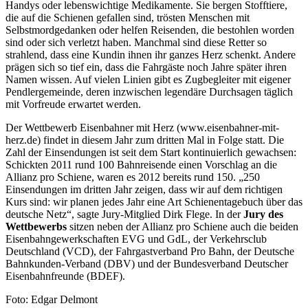
Handys oder lebenswichtige Medikamente. Sie bergen Stofftiere,
die auf die Schienen gefallen sind, trösten Menschen mit
Selbstmordgedanken oder helfen Reisenden, die bestohlen worden
sind oder sich verletzt haben. Manchmal sind diese Retter so
strahlend, dass eine Kundin ihnen ihr ganzes Herz schenkt. Andere
prägen sich so tief ein, dass die Fahrgäste noch Jahre später ihren
Namen wissen. Auf vielen Linien gibt es Zugbegleiter mit eigener
Pendlergemeinde, deren inzwischen legendäre Durchsagen täglich
mit Vorfreude erwartet werden.
Der Wettbewerb Eisenbahner mit Herz (www.eisenbahner-mit-
herz.de) findet in diesem Jahr zum dritten Mal in Folge statt. Die
Zahl der Einsendungen ist seit dem Start kontinuierlich gewachsen:
Schickten 2011 rund 100 Bahnreisende einen Vorschlag an die
Allianz pro Schiene, waren es 2012 bereits rund 150. „250
Einsendungen im dritten Jahr zeigen, dass wir auf dem richtigen
Kurs sind: wir planen jedes Jahr eine Art Schienentagebuch über das
deutsche Netz“, sagte Jury-Mitglied Dirk Flege. In der
Jury des
Wettbewerbs
sitzen neben der Allianz pro Schiene auch die beiden
Eisenbahngewerkschaften EVG und GdL, der Verkehrsclub
Deutschland (VCD), der Fahrgastverband Pro Bahn, der Deutsche
Bahnkunden-Verband (DBV) und der Bundesverband Deutscher
Eisenbahnfreunde (BDEF).
Foto: Edgar Delmont