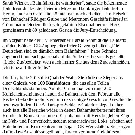
Sarah Wiener. „Bahnfahren ist wunderbar“, sagte die bekennende
Bahnfreundin bei der Feier im Museum Hamburger Bahnhof in
Berlin, „nur am Café latte könnte man noch arbeiten“. Im Beisein
von Bahnchef Rüdiger Grube und Metronom-Geschäftsführer Jan
Görnemann feierten die frisch gekürten Eisenbahner mit Herz
gemeinsam mit 80 geladenen Gästen die Jury-Entscheidung.
Im Vorjahr hatte der TV-Entertainer Harald Schmidt die Laudatio
auf den Kölner ICE-Zugbegleiter Peter Gitzen gehalten. „Die
Deutschen sind zu dämlich zum Bahnfahren“, hatte Schmidt
angemerkt und sich pauschal auf die Seite des Personals gestellt:
„Liebe Zugbegleiter, wen auch immer Sie aus dem Zug schmeißen,
ich stehe auf Ihrer Seite.“
Die Jury hatte 2013 die Qual der Wahl: Sie kürte die Sieger aus
einer
Galerie von 100 Kandidaten
, die aus allen Teilen
Deutschlands stammen. Auf der Grundlage von rund 250
Kundeneinsendungen hatten die Bahnen seit dem Februar alle
Recherchekräfte mobilisiert, um das richtige Gesicht zur Geschichte
herauszufinden. Die Allianz-pro-Schiene-Galerie spiegelt daher
auch fast alle Bereiche wider, in denen Bahnmitarbeiter mit ihren
Kunden in Kontakt kommen: Eisenbahner mit Herz begleiten Züge
im Nah- und Fernverkehr, steuern tonnenschwere Loks, arbeiten auf
Bahnhöfen, in Reisezentren und sogar ICE-Werkstätten. Sie sorgen
dafür, dass Anschlüsse gelingen, finden verlorene Geldbörsen,