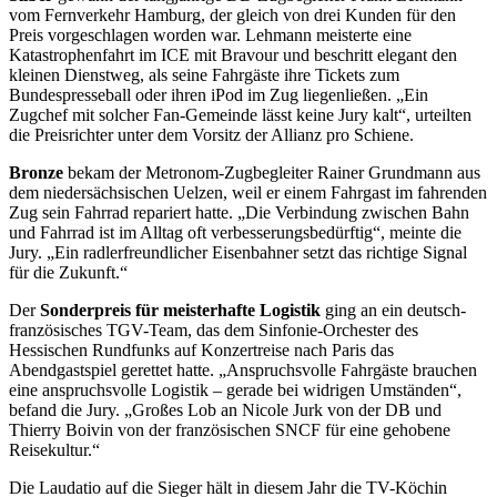
vom Fernverkehr Hamburg, der gleich von drei Kunden für den
Preis vorgeschlagen worden war. Lehmann meisterte eine
Katastrophenfahrt im ICE mit Bravour und beschritt elegant den
kleinen Dienstweg, als seine Fahrgäste ihre Tickets zum
Bundespresseball oder ihren iPod im Zug liegenließen. „Ein
Zugchef mit solcher Fan-Gemeinde lässt keine Jury kalt“, urteilten
die Preisrichter unter dem Vorsitz der Allianz pro Schiene.
Bronze
bekam der Metronom-Zugbegleiter Rainer Grundmann aus
dem niedersächsischen Uelzen, weil er einem Fahrgast im fahrenden
Zug sein Fahrrad repariert hatte. „Die Verbindung zwischen Bahn
und Fahrrad ist im Alltag oft verbesserungsbedürftig“, meinte die
Jury. „Ein radlerfreundlicher Eisenbahner setzt das richtige Signal
für die Zukunft.“
Der
Sonderpreis für meisterhafte Logistik
ging an ein deutsch-
französisches TGV-Team, das dem Sinfonie-Orchester des
Hessischen Rundfunks auf Konzertreise nach Paris das
Abendgastspiel gerettet hatte. „Anspruchsvolle Fahrgäste brauchen
eine anspruchsvolle Logistik – gerade bei widrigen Umständen“,
befand die Jury. „Großes Lob an Nicole Jurk von der DB und
Thierry Boivin von der französischen SNCF für eine gehobene
Reisekultur.“
Die Laudatio auf die Sieger hält in diesem Jahr die TV-Köchin