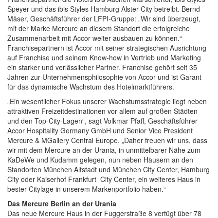
Speyer und das ibis Styles Hamburg Alster City betreibt. Bernd
Mäser, Geschäftsführer der LFPI-Gruppe: „Wir sind überzeugt,
mit der Marke Mercure an diesem Standort die erfolgreiche
Zusammenarbeit mit Accor weiter ausbauen zu können.“
Franchisepartnern ist Accor mit seiner strategischen Ausrichtung
auf Franchise und seinem Know-how in Vertrieb und Marketing
ein starker und verlässlicher Partner. Franchise gehört seit 35
Jahren zur Unternehmensphilosophie von Accor und ist Garant
für das dynamische Wachstum des Hotelmarktführers.
„Ein wesentlicher Fokus unserer Wachstumsstrategie liegt neben
attraktiven Freizeitdestinationen vor allem auf großen Städten
und den Top-City-Lagen“, sagt Volkmar Pfaff, Geschäftsführer
Accor Hospitality Germany GmbH und Senior Vice President
Mercure & MGallery Central Europe. „Daher freuen wir uns, dass
wir mit dem Mercure an der Urania, in unmittelbarer Nähe zum
KaDeWe und Kudamm gelegen, nun neben Häusern an den
Standorten München Altstadt und München City Center, Hamburg
City oder Kaiserhof Frankfurt City Center, ein weiteres Haus in
bester Citylage in unserem Markenportfolio haben.“
Das Mercure Berlin an der Urania
Das neue Mercure Haus in der Fuggerstraße 8 verfügt über 78