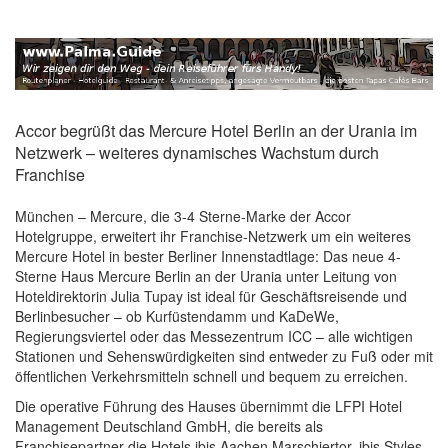
Accor begrüßt das Mercure Hotel Berlin an der Urania im
Netzwerk – weiteres dynamisches Wachstum durch
Franchise
München – Mercure, die 3-4 Sterne-Marke der Accor
Hotelgruppe, erweitert ihr Franchise-Netzwerk um ein weiteres
Mercure Hotel in bester Berliner Innenstadtlage: Das neue 4-
Sterne Haus Mercure Berlin an der Urania unter Leitung von
Hoteldirektorin Julia Tupay ist ideal für Geschäftsreisende und
Berlinbesucher – ob Kurfüstendamm und KaDeWe,
Regierungsviertel oder das Messezentrum ICC – alle wichtigen
Stationen und Sehenswürdigkeiten sind entweder zu Fuß oder mit
öffentlichen Verkehrsmitteln schnell und bequem zu erreichen.
Die operative Führung des Hauses übernimmt die LFPI Hotel
Management Deutschland GmbH, die bereits als
Franchisepartner die Hotels ibis Aachen Marschiertor, ibis Styles