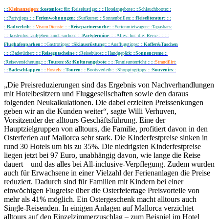
:::
Kleinanzeigen
::
kostenlos
::für::Reiselustige::::::Hotelangebote::::Schlauchboote:::
:::Partytipps:::::
Ferienwohnungen
:::Surfkurse::::Sonnenbrillen::::
Reiseliteratur
:::::
::
Radverleih
::::
VisumDienste
:::::
Reisepartnersuche
::::Ferienmietwagen:::Tapasbars:
::::kostenlos::aufgeben::und::suchen:::::
Partytermine
:::::Alles::für::die::Reise::::::::
Flughafenparken
:
:::Gastrotipps:::
Skiausrüstung
::::Ausflugstipps::::
Koffer&Taschen
:::::Badetücher::::::
Reisegutscheine
::::Reisebüros::::Handgepäck:::
Sonnencreme
:::
:Reiseversicherung:::::
Touren::&::Kulturangebote
::::::Tennisunterricht::::::
Strandflirt
:
::
:
Badeschlappen
::::
Hostels
:::
Touren
::::Bootsverleih::::Shoppingtipps::::
Souvenirs
::
„Die Preisreduzierungen sind das Ergebnis von Nachverhandlungen
mit Hotelbesitzern und Fluggesellschaften sowie den daraus
folgenden Neukalkulationen. Die dabei erzielten Preissenkungen
geben wir an die Kunden weiter“, sagte Willi Verhuven,
Vorsitzender der alltours Geschäftsführung. Eine der
Hauptzielgruppen von alltours, die Familie, profitiert davon in den
Osterferien auf Mallorca sehr stark. Die Kinderfestpreise sinken in
rund 30 Hotels um bis zu 35%. Die niedrigsten Kinderfestpreise
liegen jetzt bei 97 Euro, unabhängig davon, wie lange die Reise
dauert – und das alles bei All-inclusive-Verpflegung. Zudem wurden
auch für Erwachsene in einer Vielzahl der Ferienanlagen die Preise
reduziert. Dadurch sind für Familien mit Kindern bei einer
einwöchigen Flugreise über die Osterfeiertage Preisvorteile von
mehr als 41% möglich. Ein Ostergeschenk macht alltours auch
Single-Reisenden. In einigen Anlagen auf Mallorca verzichtet
alltours auf den Einzelzimmerzuschlag – zum Beispiel im Hotel