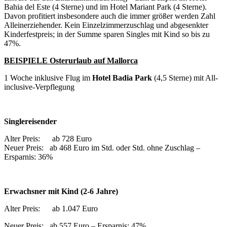
Bahia del Este (4 Sterne) und im Hotel Mariant Park (4 Sterne).
Davon profitiert insbesondere auch die immer größer werden Zahl
Alleinerziehender. Kein Einzelzimmerzuschlag und abgesenkter
Kinderfestpreis; in der Summe sparen Singles mit Kind so bis zu
47%.
BEISPIELE Osterurlaub auf Mallorca
1 Woche inklusive Flug im
Hotel
Badia Park
(4,5 Sterne) mit All-
inclusive-Verpflegung
Singlereisender
Alter Preis: ab 728 Euro
Neuer Preis: ab 468 Euro im Std. oder Std. ohne Zuschlag –
Ersparnis: 36%
Erwachsner mit Kind (2-6 Jahre)
Alter Preis: ab 1.047 Euro
Neuer Preis: ab 557 Euro – Ersparnis: 47%