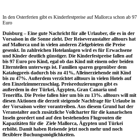
In den Osterferien gibt es Kinderfestpreise auf Mallorca schon ab 97
Euro
Duisburg –
Eine gute Nachricht für alle Urlauber, die es in der
Vorsaison in die Sonne zieht. Der Reiseveranstalter alltours hat
auf Mallorca und in vielen anderen Zielgebieten die Preise
gesenkt. In zahlreichen Hotelanlagen wird es für Erwachsene
und Kinder deutlich günstiger. Die Kinderfestpreise fallen auf
bis 97 Euro pro Kind, egal ob das Kind mit einem oder beiden
Elternteilen unterwegs ist. Familien sparen gegenüber dem
Katalogpreis dadurch bis zu 41%, Alleinerziehende mit Kind
bis zu 47%. Außerdem verzichtet alltours in vielen Hotels auf
den Einzelzimmerzuschlag. Preisreduzierungen gibt es
außerdem in der Türkei, Ägypten, Gran Canaria und
Teneriffa. Die Preise fallen hier um bis zu 13%. alltours will mit
diesen Aktionen die derzeit steigende Nachfrage für Urlaube in
der Vorsaison weiter vorantreiben. Aus diesem Grund hat der
Veranstalter auch zusätzliche Vollcharter für die kanarischen
Inseln geordert und auf den bestehenden Flugrouten die
Kapazitäten für die Ziele Mallorca, Ägypten und Türkei
erhöht. Damit haben Reisende jetzt noch mehr und noch
flexiblere Buchungsmöglichkeiten.