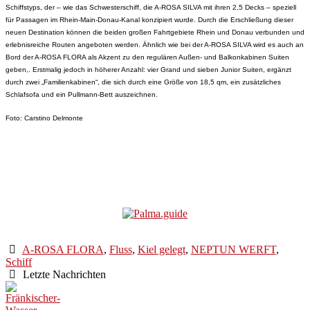
Schiffstyps, der – wie das Schwesterschiff, die A-ROSA SILVA mit ihren 2,5 Decks – speziell
für Passagen im Rhein-Main-Donau-Kanal konzipiert wurde. Durch die Erschließung dieser
neuen Destination können die beiden großen Fahrtgebiete Rhein und Donau verbunden und
erlebnisreiche Routen angeboten werden. Ähnlich wie bei der A-ROSA SILVA wird es auch an
Bord der A-ROSA FLORA als Akzent zu den regulären Außen- und Balkonkabinen Suiten
geben,. Erstmalig jedoch in höherer Anzahl: vier Grand und sieben Junior Suiten, ergänzt
durch zwei „Familienkabinen“, die sich durch eine Größe von 18,5 qm, ein zusätzliches
Schlafsofa und ein Pullmann-Bett auszeichnen.
Foto: Carstin
o Delmonte
A-ROSA FLORA
,
Fluss
,
Kiel gelegt
,
NEPTUN WERFT
,
Schiff
Letzte Nachrichten