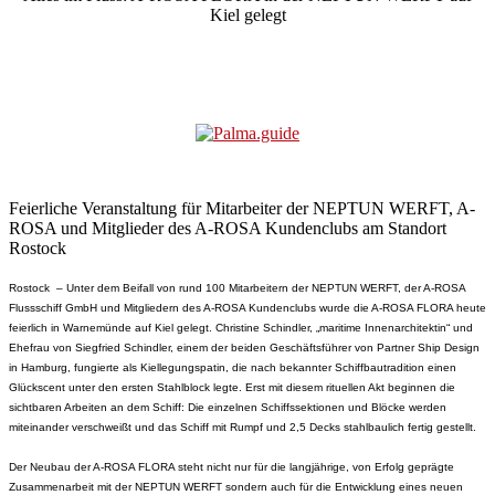
Kiel gelegt
Feierliche Veranstaltung für Mitarbeiter der NEPTUN WERFT, A-
ROSA und Mitglieder des A-ROSA Kundenclubs am Standort
Rostock
Rostock – Unter dem Beifall von rund 100 Mitarbeitern der NEPTUN WERFT, der A-ROSA
Flussschiff GmbH und Mitgliedern des A-ROSA Kundenclubs wurde die A-ROSA FLORA heute
feierlich in Warnemünde auf Kiel gelegt. Christine Schindler, „maritime Innenarchitektin“ und
Ehefrau von Siegfried Schindler, einem der beiden Geschäftsführer von Partner Ship Design
in Hamburg, fungierte als Kiellegungspatin, die nach bekannter Schiffbautradition einen
Glückscent unter den ersten Stahlblock legte. Erst mit diesem rituellen Akt beginnen die
sichtbaren Arbeiten an dem Schiff: Die einzelnen Schiffssektionen und Blöcke werden
miteinander verschweißt und das Schiff mit Rumpf und 2,5 Decks stahlbaulich fertig gestellt.
Der Neubau der A-ROSA FLORA steht nicht nur für die langjährige, von Erfolg geprägte
Zusammenarbeit mit der NEPTUN WERFT sondern auch für die Entwicklung eines neuen